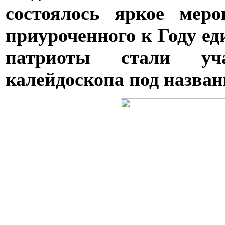
состоялось яркое мер
приуроченного к Году е
патриоты стали уча
калейдоскопа под назван