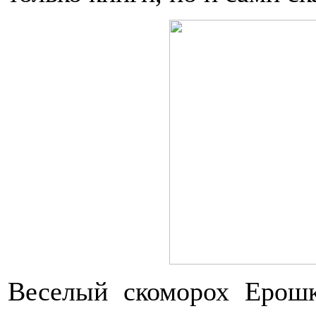
Веселый скоморох Ерош