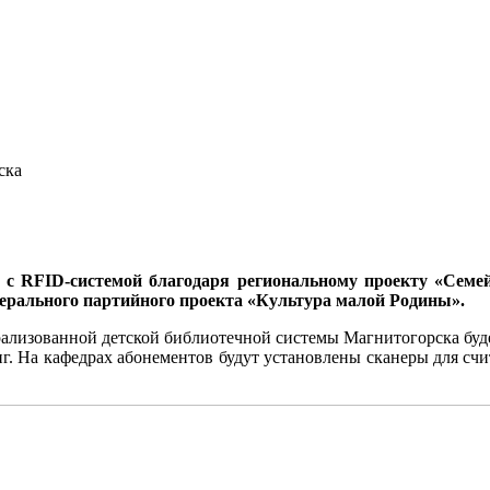
ска
а с
RFID
-системой благодаря региональному проекту «Семе
рального партийного проекта «Культура малой Родины».
рализованной детской библиотечной системы Магнитогорска
буд
иг. На кафедрах абонементов будут установлены сканеры для сч