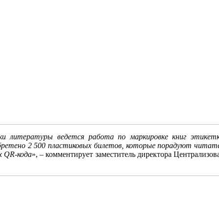
ки литературы ведется работа по маркировке книг этикетк
обретено 2 500 пластиковых билетов, которые порадуют читат
их
QR
-кода
», – комментирует заместитель директора Централизо