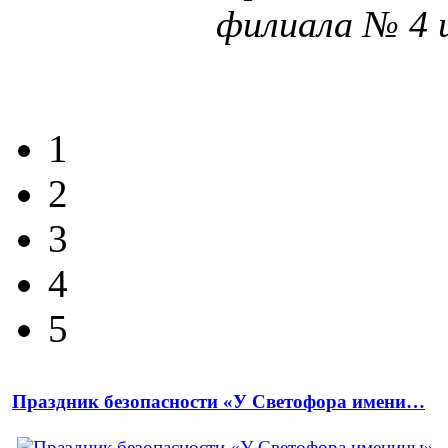
филиала № 4
1
2
3
4
5
Праздник безопасности «У Светофора имени…