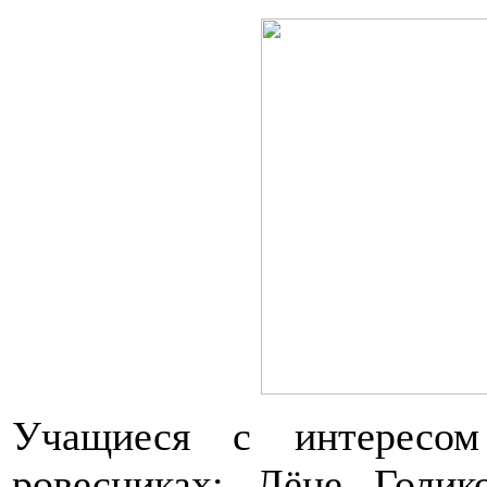
Учащиеся с интересом
ровесниках: Лёне Голик